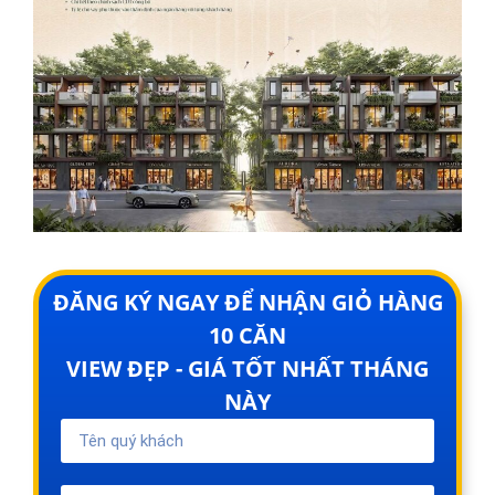
ĐĂNG KÝ NGAY ĐỂ NHẬN GIỎ HÀNG
10 CĂN
VIEW ĐẸP - GIÁ TỐT NHẤT THÁNG
NÀY