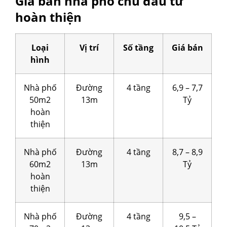
Giá bán nhà phố chủ đầu tư
hoàn thiện
Loại
Vị trí
Số tầng
Giá bán
hình
Nhà phố
Đường
4 tầng
6,9 – 7,7
50m2
13m
Tỷ
hoàn
thiện
Nhà phố
Đường
4 tầng
8,7 – 8,9
60m2
13m
Tỷ
hoàn
thiện
Nhà phố
Đường
4 tầng
9,5 –