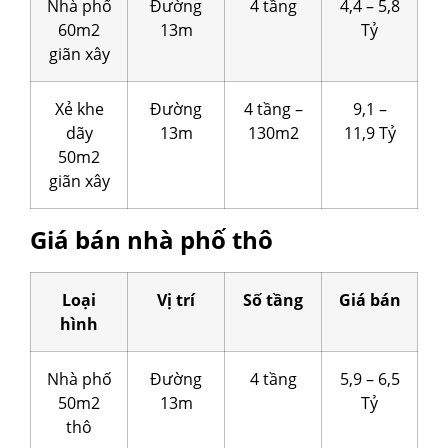
Nhà phố
Đường
4 tầng
4,4 – 5,8
60m2
13m
Tỷ
giãn xây
Xẻ khe
Đường
4 tầng –
9,1 –
dãy
13m
130m2
11,9 Tỷ
50m2
giãn xây
Giá bán nhà phố thô
Loại
Vị trí
Số tầng
Giá bán
hình
Nhà phố
Đường
4 tầng
5,9 – 6,5
50m2
13m
Tỷ
thô