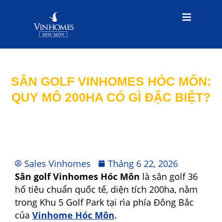
SÂN GOLF VINHOMES HÓC MÔN:
QUY MÔ 200HA CÓ GÌ ĐẶC BIỆT?
Sales Vinhomes
Tháng 6 22, 2026
Sân golf Vinhomes Hóc Môn
là sân golf 36
hố tiêu chuẩn quốc tế, diện tích 200ha, nằm
trong Khu 5 Golf Park tại rìa phía Đông Bắc
của
Vinhome Hóc Môn
.