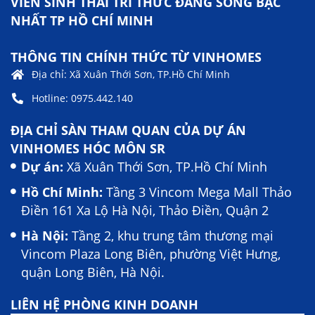
VIÊN SINH THÁI TRI THỨC ĐÁNG SỐNG BẬC
NHẤT TP HỒ CHÍ MINH
THÔNG TIN CHÍNH THỨC TỪ VINHOMES
Địa chỉ: Xã Xuân Thới Sơn, TP.Hồ Chí Minh
Hotline: 0975.442.140
ĐỊA CHỈ SÀN THAM QUAN CỦA DỰ ÁN
VINHOMES HÓC MÔN SR
Dự án:
Xã Xuân Thới Sơn, TP.Hồ Chí Minh
Hồ Chí Minh:
Tầng 3 Vincom Mega Mall Thảo
Điền 161 Xa Lộ Hà Nội, Thảo Điền, Quận 2
Hà Nội:
Tầng 2, khu trung tâm thương mại
Vincom Plaza Long Biên, phường Việt Hưng,
quận Long Biên, Hà Nội.
LIÊN HỆ PHÒNG KINH DOANH